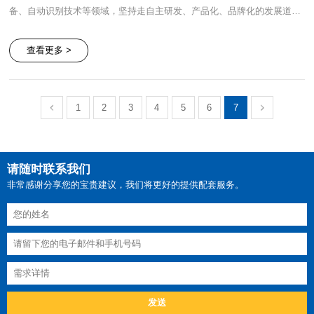
备、自动识别技术等领域，坚持走自主研发、产品化、品牌化的发展道
路，以先进电子机械技术为核心，经过十几年的发展及行业相关技术经验
的积累，研发出了“bsc”系列产品：标签回卷器、标签剥离机、手持贴标
查看更多 >
机、直角封口贴标机、条码打印机、扫描设备等被行业广泛应用的产品，
多次获得多项国家实用新型、发明专利，成为了从研发、制造、销售、服
务于一体的条码标签设备、办公设备生产制造厂商。公司已建立完善的质
量管理体系，并通过ISO9001认证，持续为客户提供可靠、优质的产品与
1
2
3
4
5
6
7
服务。
请随时联系我们
非常感谢分享您的宝贵建议，我们将更好的提供配套服务。