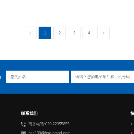
1
2
3
4
服
联系我们
商务电话:020-22355855
>
bsc109@bsc-brand.com
>