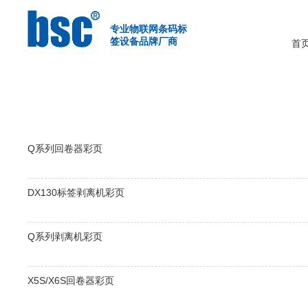
首页
>
支持与下载
/
彩页下载
专业物联网条码标
签设备品牌厂商
首
Q系列回卷器彩页
DX130标签剥离机彩页
Q系列剥离机彩页
X5S/X6S回卷器彩页