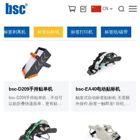
首页
>
产品中心
/
标签贴标机
CN
标签剥离机
标签贴标机
标签打印机
标签纸/碳带
bsc-D209手持贴单机
bsc-EA40电动贴标机
bsc-D209手持贴单机，不但可
触发式自动标签贴标机 无需额
以贴折叠快递面单，更有贴卷
外操作,标签一触即发! 轻松,便
装标签的功能。无需插电，专
携,长续航! 适用于水果贴标,配
贴平面纸盒。
件,物流等贴标工作量大的行业.