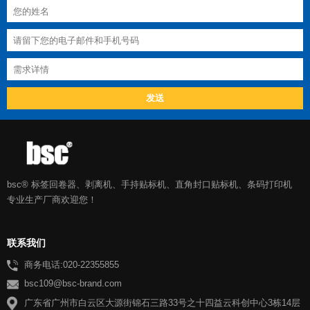
bsc® 标签回卷器、剥离机、手持贴标机、直角封口贴标机、条码打印机
专业生产厂商欢迎您！
联系我们
商务电话:020-22355855
bsc109@bsc-brand.com
广东省广州市白云区大源街锦石三路33号之十四益云科创中心3栋14层