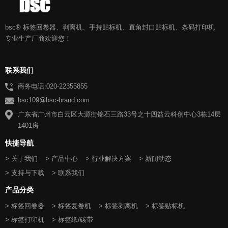
bsc® 标签回卷器、剥离机、手持贴标机、直角封口贴标机、条码打印机
专业生产厂商欢迎您！
联系我们
商务电话:020-22355855
bsc109@bsc-brand.com
广东省广州市白云区大源街锦石三路33号之十四益云科创中心3栋14层
1401房
快捷导航
> 关于我们
> 产品中心
> 行业解决方案
> 新闻动态
> 支持与下载
> 联系我们
产品分类
> 标签回卷器
> 标签复卷机
> 标签剥离机
> 标签贴标机
> 标签打印机
> 标签纸/碳带